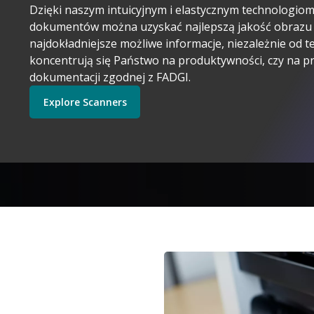
Dzięki naszym intuicyjnym i elastycznym technologio
dokumentów można uzyskać najlepszą jakość obrazu 
najdokładniejsze możliwe informacje, niezależnie od t
koncentrują się Państwo na produktywności, czy na p
dokumentacji zgodnej z FADGI.
Kodak Alaris ma sens
Explore Scanners
Get Started
Explore Software
Explore Scanners
Exp
Obraz