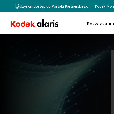
Przejdź do treści
Uzyskaj dostęp do Portalu Partnerskiego
Kodak Mom
Rozwiązani