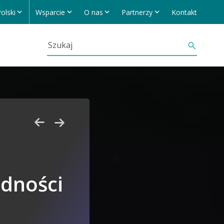
olski
Wsparcie
O nas
Partnerzy
Kontakt
odności