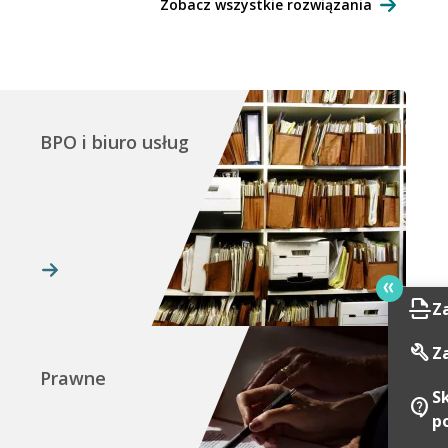
Zobacz wszystkie rozwiązania
BPO i biuro usług
scan
Z
build
Z
Prawne
S
contact_support
p