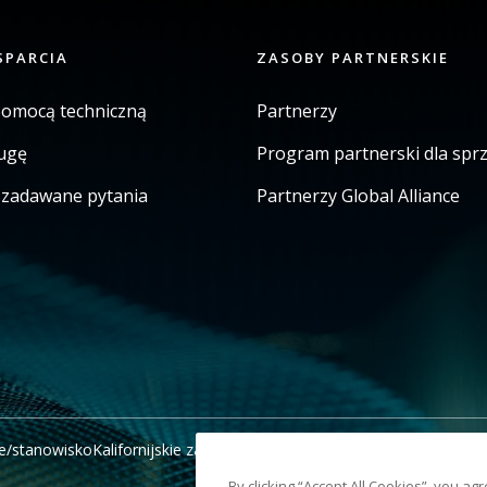
SPARCIA
ZASOBY PARTNERSKIE
pomocą techniczną
Partnerzy
ugę
Program partnerski dla sp
j zadawane pytania
Partnerzy Global Alliance
e/stanowisko
Kalifornijskie zawiadomienie o windykacji
Nie udostępni
By clicking “Accept All Cookies”, you ag