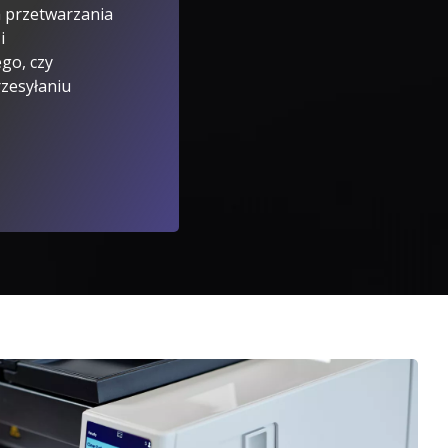
m przetwarzania
i
ego, czy
rzesyłaniu
lore Services