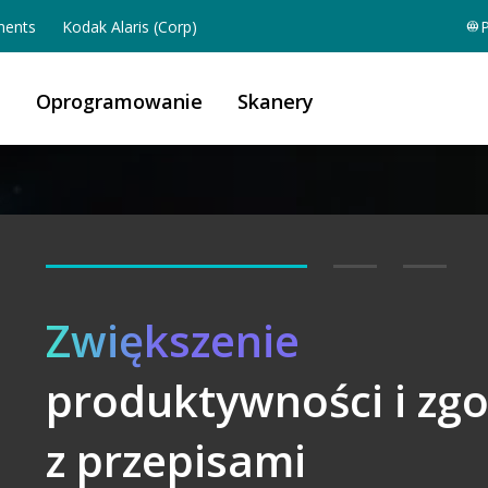
ents
Kodak Alaris (Corp)
P
a
Oprogramowanie
Skanery
Zwiększenie
produktywności i zg
Uwolnij
A-Powered
z przepisami