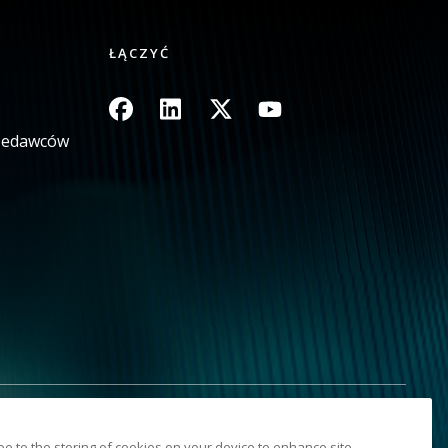
ŁĄCZYĆ
Obraz
Obraz
Obraz
Obraz
rzedawców
aj moich danych osobowych
Sitemap
ree to the storing of cookies on your device to enhance site