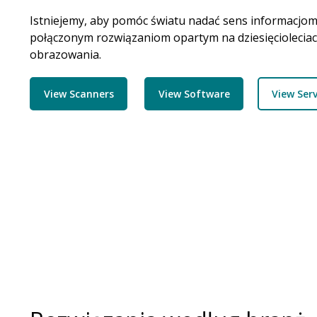
Istniejemy, aby pomóc światu nadać sens informacjom 
połączonym rozwiązaniom opartym na dziesięcioleciach
obrazowania.
View Scanners
View Software
View Serv