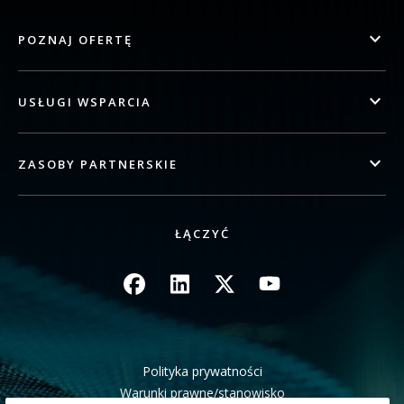
POZNAJ OFERTĘ
USŁUGI WSPARCIA
ZASOBY PARTNERSKIE
ŁĄCZYĆ
Obraz
Obraz
Obraz
Obraz
Polityka prywatności
Warunki prawne/stanowisko