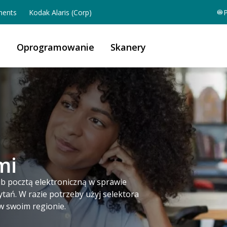
ents
Kodak Alaris (Corp)
P
a
Oprogramowanie
Skanery
mi
lub pocztą elektroniczną w sprawie
ytań. W razie potrzeby użyj selektora
w swoim regionie.