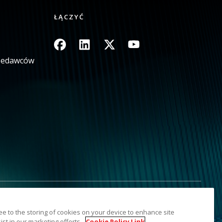
ŁĄCZYĆ
Obraz
Obraz
Obraz
Obraz
rzedawców
aj moich danych osobowych
Sitemap
ree to the storing of cookies on your device to enhance site
dnich podmiotów. Znak towarowy i szata graficzna Kodak są
ist in our marketing efforts.
Cookie Policy Link