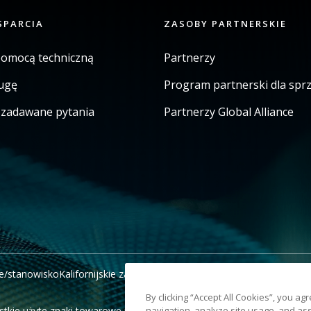
SPARCIA
ZASOBY PARTNERSKIE
pomocą techniczną
Partnerzy
ugę
Program partnerski dla sp
j zadawane pytania
Partnerzy Global Alliance
e/stanowisko
Kalifornijskie zawiadomienie o windykacji
Nie udostępni
By clicking “Accept All Cookies”, you ag
tkie użyte znaki towarowe i nazwy handlowe są własnością odpowie
navigation, analyze site usage, and ass