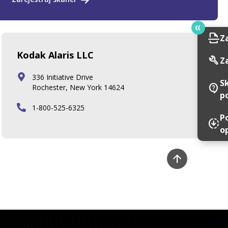
scan
Z
Kodak Alaris LLC
build
Z
336 Initiative Drive
S
contact_support
Rochester, New York 14624
p
1-800-525-6325
P
downloading
o