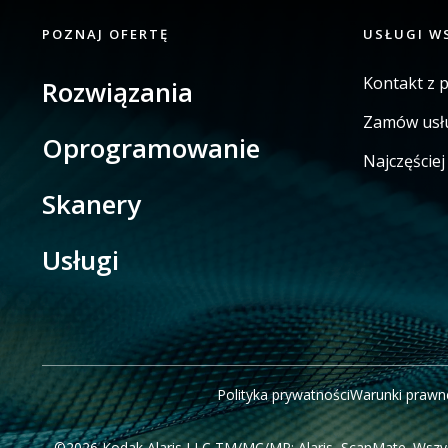
POZNAJ OFERTĘ
USŁUGI W
Kontakt z 
Rozwiązania
Zamów usł
Oprogramowanie
Najczęście
Skanery
Usługi
Polityka prywatności
Warunki prawn
©2026 Kodak Alaris LLC TM/MC/MR: Alaris, ScanMate. Wszys