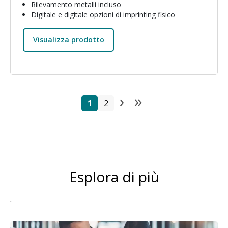
Rilevamento metalli incluso
Digitale e digitale opzioni di imprinting fisico
Visualizza prodotto
›
»
Paginazione
Pagina
Pagina
Pagina succes
Ultima pagi
1
2
Esplora di più
.