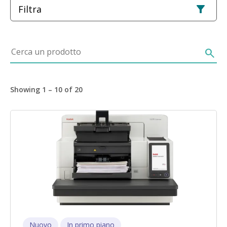
Filtra
Cerca un prodotto
search
Showing 1 – 10 of 20
Immagine
Nuovo
In primo piano