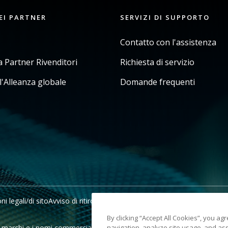
EI PARTNER
SERVIZI DI SUPPORTO
Contatto con l'assistenza
Partner Rivenditori
Richiesta di servizio
l'Alleanza globale
Domande frequenti
i legali/di sito
Avviso di ritiro in California
Non condividere le mie info
By clicking “Accept All Cookies”, you ag
chi e i nomi commerciali utilizzati sono di proprietà dei rispettivi ti
navigation, analyze site usage, and ass