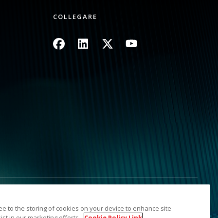
COLLEGARE
Immagine
Immagine
Immagine
Immagine
rmazioni personali
Mappa del sito
ree to the storing of cookies on your device to enhance site
tolari. Il marchio e la veste commerciale Kodak sono utilizzati
ist in our marketing efforts.
Cookie Policy Link