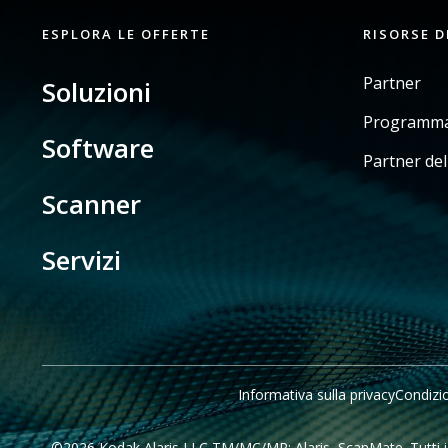
ESPLORA LE OFFERTE
RISORSE D
Partner
Soluzioni
Programma 
Software
Partner del
Scanner
Servizi
Informativa sulla privacy
Condizion
©2026 Kodak Alaris LLC TM/MC/MR: Alaris, ScanMate. Tutti i mar