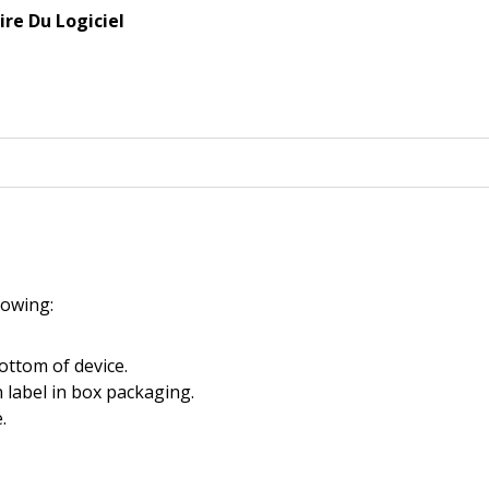
re Du Logiciel
llowing:
ottom of device.
 label in box packaging.
.