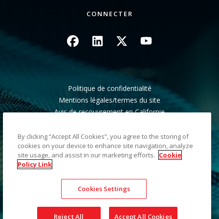
CONNECTER
Image
Image
Image
Image
Politique de confidentialité
Mentions légales/termes du site
Avis de recouvrement en Californie
Ne pas partager mes informations personnelles
Plan du site
By clicking “Accept All Cookies”, you agree to the storing of
cookies on your device to enhance site navigation, analyze
site usage, and assist in our marketing efforts.
Cookie
©2026 Kodak Alaris LLC TM/MC/MR : Alaris, ScanMate.
Policy Link
Toutes les marques commerciales et les dénominations
commerciales utilisées sont la propriété de leurs détenteurs
Cookies Settings
respectifs. La marque commerciale et l'identité visuelle de
Kodak sont utilisées sous licence acquise auprès de la société
Eastman Kodak Company.
Reject All
Accept All Cookies