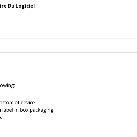
re Du Logiciel
llowing:
ottom of device.
 label in box packaging.
.