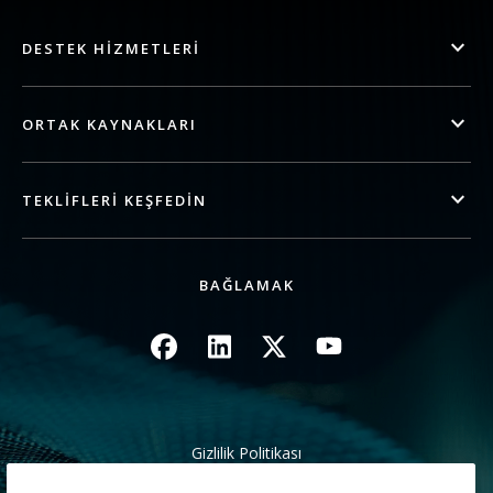
DESTEK HIZMETLERI
ORTAK KAYNAKLARI
TEKLIFLERI KEŞFEDIN
BAĞLAMAK
Resim
Resim
Resim
Resim
Gizlilik Politikası
Yasal/Site Koşulları