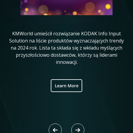
KMWorld umieścił rozwiązanie KODAK Info Input
K
in
Solution na liście produktów wyznaczających trendy
20
na 2024 rok. Lista ta składa się z wkładu myślących
ve
przyszłościowo dostawców, którzy są liderami
w
innowacji.
ic
Learn More