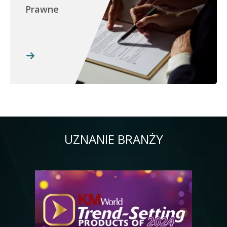
Prawne
UZNANIE BRANŻY
Obraz
Ob