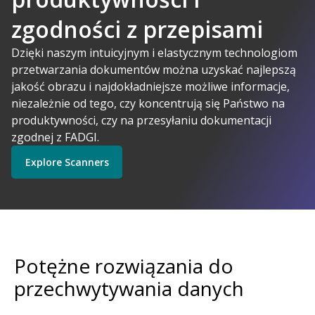
zgodności z przepisami
A-Powered
Dzięki naszym intuicyjnym i elastycznym technologiom
przetwarzania dokumentów można uzyskać najlepszą
jakość obrazu i najdokładniejsze możliwe informacje,
Kodak Alaris ma sens
niezależnie od tego, czy koncentrują się Państwo na
Explore Software
Explore Scanners
produktywności, czy na przesyłaniu dokumentacji
zgodnej z FADGI.
Explore Scanners
Get Started
Explore Services
Potężne rozwiązania do
przechwytywania danych