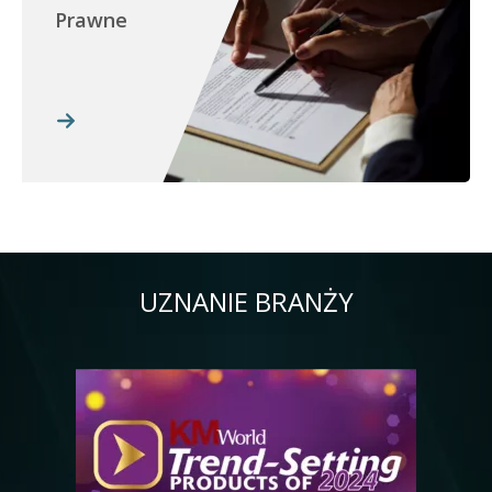
Prawne
UZNANIE BRANŻY
Obraz
Ob