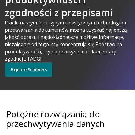
zgodności z przepisami
A-Powered
Dzięki naszym intuicyjnym i elastycznym technologiom
przetwarzania dokumentów można uzyskać najlepszą
jakość obrazu i najdokładniejsze możliwe informacje,
Kodak Alaris ma sens
niezależnie od tego, czy koncentrują się Państwo na
Explore Software
Explore Scanners
produktywności, czy na przesyłaniu dokumentacji
zgodnej z FADGI.
Explore Scanners
Get Started
Explore Services
Potężne rozwiązania do
przechwytywania danych