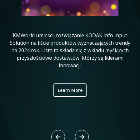
KMWorld umieścił rozwiązanie KODAK Info Input
K
in
Solution na liście produktów wyznaczających trendy
20
na 2024 rok. Lista ta składa się z wkładu myślących
ve
przyszłościowo dostawców, którzy są liderami
w
innowacji.
ic
Learn More