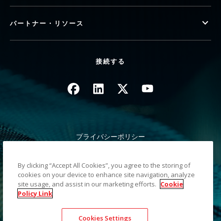
パートナー・リソース
接続する
画像
画像
画像
画像
プライバシーポリシー
法律/サイト規約
カリフォルニア州 徴収時の通知
By clicking “Accept All Cookies”, you agree to the storing of
個人情報を共有しない
cookies on your device to enhance site navigation, analyze
サイトマップ
site usage, and assist in our marketing efforts.
Cookie
Policy Link
©2026 Kodak Alaris LLC TM/MC/MR: Alaris, ScanMate. 使用さ
Cookies Settings
れているすべての商標および商号は、それぞれの所有者に帰属し