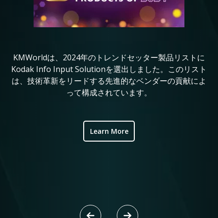
KMWorldは、2024年のトレンドセッター製品リストに
コ
in
Kodak Info Input Solutionを選出しました。このリスト
定
は、技術革新をリードする先進的なベンダーの貢献によ
れ
ve
って構成されています。
ic
Learn More