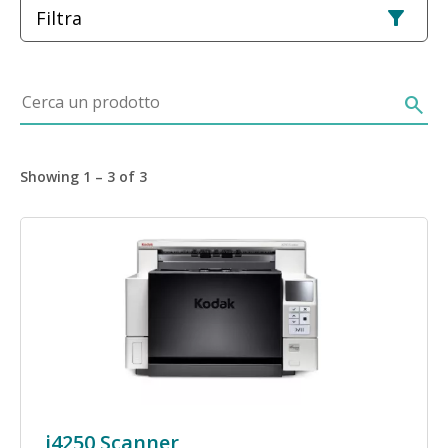
Filtra
Cerca un prodotto
search
Showing 1 – 3 of 3
Immagine
i4250 Scanner