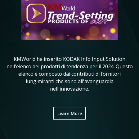
KMWorld ha inserito KODAK Info Input Solution
in
nell'elenco dei prodotti di tendenza per il 2024. Questo
KM
elenco è composto dai contributi di fornitori
i 
ve
lungimiranti che sono all'avanguardia
nell'innovazione.
ic
Learn More