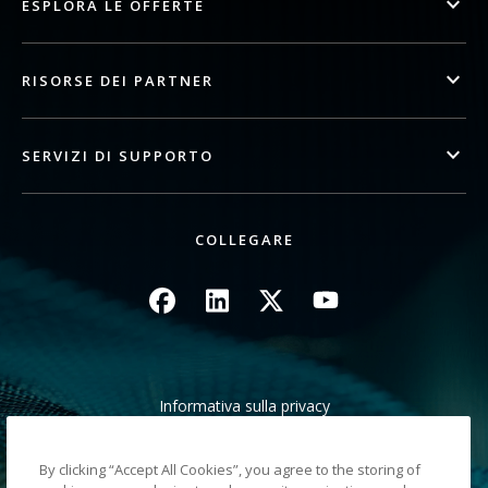
ESPLORA LE OFFERTE
RISORSE DEI PARTNER
SERVIZI DI SUPPORTO
COLLEGARE
Immagine
Immagine
Immagine
Immagine
Informativa sulla privacy
Condizioni legali/di sito
Avviso di ritiro in California
By clicking “Accept All Cookies”, you agree to the storing of
Non condividere le mie informazioni personali