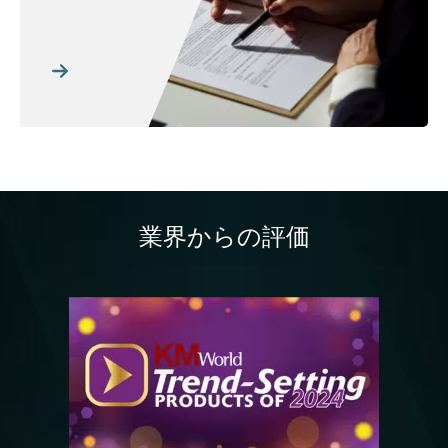
業界からの評価
画像
画