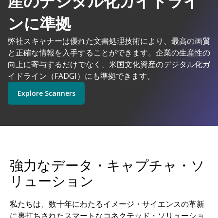
産のデジタル化ガイドライ
AIを搭載した
ンに準拠
弊社スキャナーは優れた文書処理技術により、最高の画質
コダックアラリスは理にかなっています
と正確な情報を入手することができます。企業の生産性の
Explore Software
Explore Scanners
向上に寄与するだけでなく、米国文化資産のデジタル化ガ
イドライン（FADGI）にも準拠できます。
Explore Scanners
Get Started
Explore Services
強力なデータ・キャプチャ・ソ
リューション
私たちは、数十年にわたるイメージ・サイエンスの革新
に裏打ちされたスマートなコネクテッド・ソリューショ