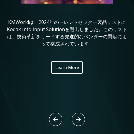
KMWorldは、2024年のトレンドセッター製品リストに
コ
in
Kodak Info Input Solutionを選出しました。このリスト
定
は、技術革新をリードする先進的なベンダーの貢献によ
れ
ve
って構成されています。
ic
Learn More