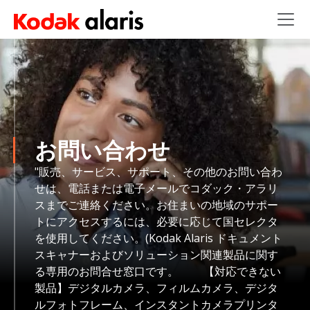
Skip to main content
お問い合わせ
"販売、サービス、サポート、その他のお問い合わ
せは、電話または電子メールでコダック・アラリ
スまでご連絡ください。お住まいの地域のサポー
トにアクセスするには、必要に応じて国セレクタ
を使用してください。(Kodak Alaris ドキュメント
スキャナーおよびソリューション関連製品に関す
る専用のお問合せ窓口です。 【対応できない
製品】デジタルカメラ、フィルムカメラ、デジタ
ルフォトフレーム、インスタントカメラプリンタ