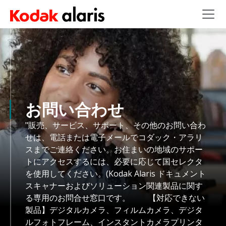
Skip to main content
お問い合わせ
"販売、サービス、サポート、その他のお問い合わ
せは、電話または電子メールでコダック・アラリ
スまでご連絡ください。お住まいの地域のサポー
トにアクセスするには、必要に応じて国セレクタ
を使用してください。(Kodak Alaris ドキュメント
スキャナーおよびソリューション関連製品に関す
る専用のお問合せ窓口です。 【対応できない
製品】デジタルカメラ、フィルムカメラ、デジタ
ルフォトフレーム、インスタントカメラプリンタ