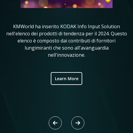
KMWorld ha inserito KODAK Info Input Solution
in
nell'elenco dei prodotti di tendenza per il 2024. Questo
KM
elenco è composto dai contributi di fornitori
i 
ve
lungimiranti che sono all'avanguardia
nell'innovazione.
ic
Learn More