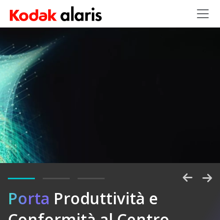
Salta al contenuto principale
Porta
Sbloccate
Produttività e
Conformità al Centro