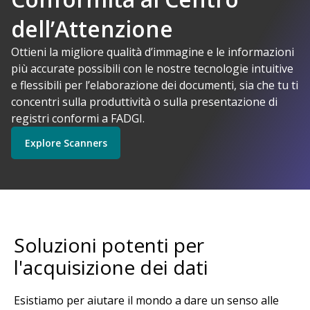
dell’Attenzione
I-Powered
Ottieni la migliore qualità d’immagine e le informazioni
più accurate possibili con le nostre tecnologie intuitive
Kodak Alaris ha senso
e flessibili per l’elaborazione dei documenti, sia che tu ti
Explore Software
Explore Scanners
concentri sulla produttività o sulla presentazione di
registri conformi a FADGI.
Explore Scanners
Inizia
Explore Services
Soluzioni potenti per
l'acquisizione dei dati
Esistiamo per aiutare il mondo a dare un senso alle