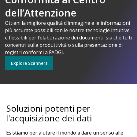
dell’Attenzione
I-Powered
Ottieni la migliore qualità d’immagine e le informazioni
più accurate possibili con le nostre tecnologie intuitive
Kodak Alaris ha senso
e flessibili per l’elaborazione dei documenti, sia che tu ti
Explore Software
Explore Scanners
concentri sulla produttività o sulla presentazione di
registri conformi a FADGI.
Explore Scanners
Inizia
Explore Services
Soluzioni potenti per
l'acquisizione dei dati
Esistiamo per aiutare il mondo a dare un senso alle