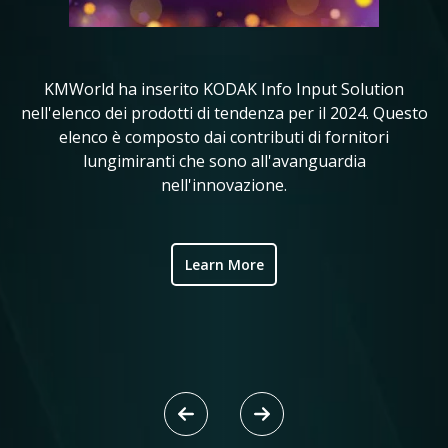
KMWorld ha inserito KODAK Info Input Solution
in
nell'elenco dei prodotti di tendenza per il 2024. Questo
KM
elenco è composto dai contributi di fornitori
i 
ve
lungimiranti che sono all'avanguardia
nell'innovazione.
ic
Learn More