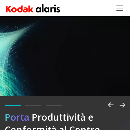
Salta al contenuto principale
Porta
Sbloccate
Produttività e
Conformità al Centro