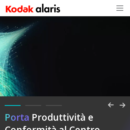
Salta al contenuto principale
Porta
Sbloccate
Produttività e
Conformità al Centro