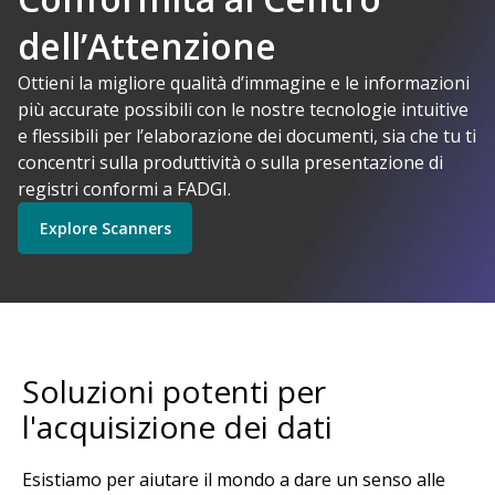
dell’Attenzione
I-Powered
Ottieni la migliore qualità d’immagine e le informazioni
più accurate possibili con le nostre tecnologie intuitive
Kodak Alaris ha senso
e flessibili per l’elaborazione dei documenti, sia che tu ti
Explore Software
Explore Scanners
concentri sulla produttività o sulla presentazione di
registri conformi a FADGI.
Explore Scanners
Inizia
Explore Services
Soluzioni potenti per
l'acquisizione dei dati
Esistiamo per aiutare il mondo a dare un senso alle