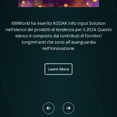
KMWorld ha inserito KODAK Info Input Solution
in
nell'elenco dei prodotti di tendenza per il 2024. Questo
KM
elenco è composto dai contributi di fornitori
i 
ve
lungimiranti che sono all'avanguardia
nell'innovazione.
ic
Learn More