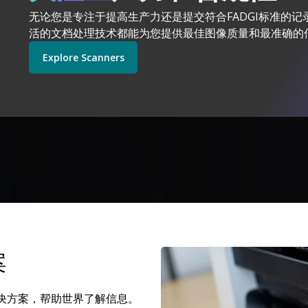
无论您是专注于提高生产力还是提交符合FADGI标准的记
活的文档处理技术都能为您提供最佳图像质量和最准确的
柯达
Explore Scanners
Get Started
Explore Software
Explore Scanners
Exp
案
图像
决方案，帮助世界了解信息。