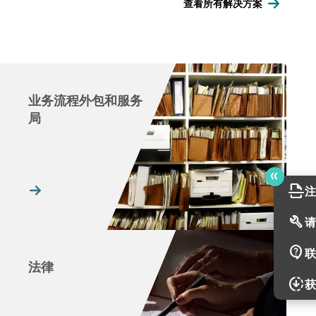
查看所有解决方案
业务流程外包和服务
局
scan
注
build
请
contact_support
联
法律
downloading
获