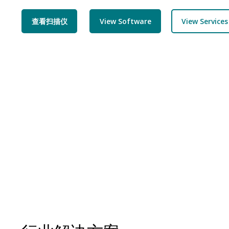
查看扫描仪
View Software
View Services