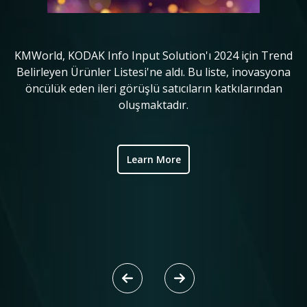
KMWorld, KODAK Info Input Solution'ı 2024 için Trend
in
Belirleyen Ürünler Listesi'ne aldı. Bu liste, inovasyona
o
öncülük eden ileri görüşlü satıcıların katkılarından
ve
oluşmaktadır.
ic
Learn More