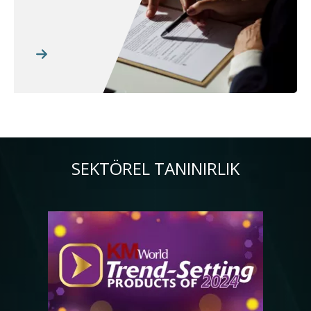
SEKTÖREL TANINIRLIK
Resim
Re