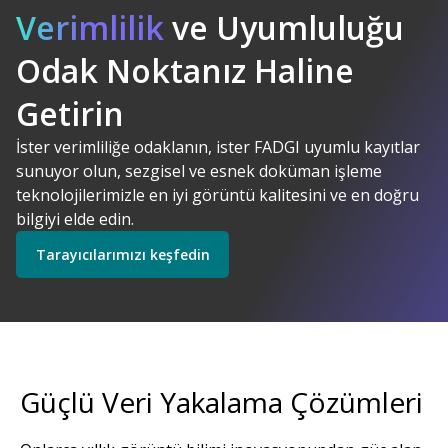
Verimlilik
ve Uyumluluğu
Odak Noktanız Haline
Kodak Alaris. Anlamlı
AI Destekli
Çözümler
Getirin
Çözümlerimizi keşfedin
İster verimliliğe odaklanın, ister FADGI uyumlu kayıtlar
sunuyor olun, sezgisel ve esnek doküman işleme
Tarayıcılarımızı keşfedin
teknolojilerimizle en iyi görüntü kalitesini ve en doğru
bilgiyi elde edin.
Tarayıcılarımızı keşfedin
Keşfedin
Servislerimizi keşfedin
Güçlü Veri Yakalama Çözümleri