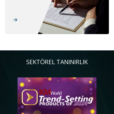
SEKTÖREL TANINIRLIK
Resim
Re