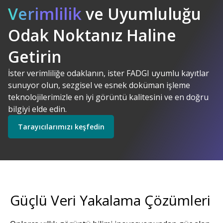
Verimlilik
ve Uyumluluğu
Odak Noktanız Haline
Kodak Alaris. Anlamlı
AI Destekli
Çözümler
Getirin
Çözümlerimizi keşfedin
İster verimliliğe odaklanın, ister FADGI uyumlu kayıtlar
sunuyor olun, sezgisel ve esnek doküman işleme
Tarayıcılarımızı keşfedin
teknolojilerimizle en iyi görüntü kalitesini ve en doğru
bilgiyi elde edin.
Tarayıcılarımızı keşfedin
Keşfedin
Servislerimizi keşfedin
Güçlü Veri Yakalama Çözümleri