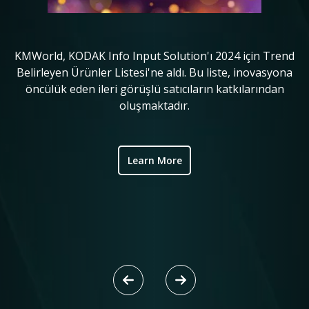
KMWorld, KODAK Info Input Solution'ı 2024 için Trend
in
Belirleyen Ürünler Listesi'ne aldı. Bu liste, inovasyona
o
öncülük eden ileri görüşlü satıcıların katkılarından
ve
oluşmaktadır.
ic
Learn More