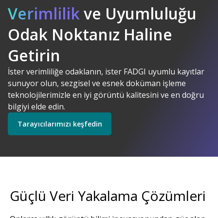
Verimlilik
ve Uyumluluğu
Odak Noktanız Haline
Kodak Alaris. Anlamlı
AI Destekli
Çözümler
Getirin
Çözümlerimizi keşfedin
İster verimliliğe odaklanın, ister FADGI uyumlu kayıtlar
sunuyor olun, sezgisel ve esnek doküman işleme
Tarayıcılarımızı keşfedin
teknolojilerimizle en iyi görüntü kalitesini ve en doğru
bilgiyi elde edin.
Tarayıcılarımızı keşfedin
Keşfedin
Servislerimizi keşfedin
Güçlü Veri Yakalama Çözümleri