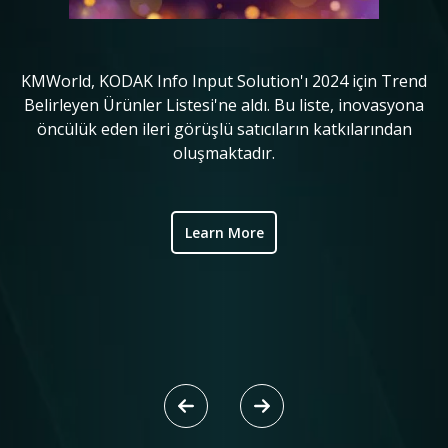
KMWorld, KODAK Info Input Solution'ı 2024 için Trend
in
Belirleyen Ürünler Listesi'ne aldı. Bu liste, inovasyona
o
öncülük eden ileri görüşlü satıcıların katkılarından
ve
oluşmaktadır.
ic
Learn More