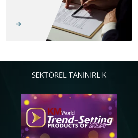
SEKTÖREL TANINIRLIK
Resim
Re