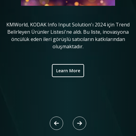
KMWorld, KODAK Info Input Solution'ı 2024 için Trend
in
Belirleyen Ürünler Listesi'ne aldı. Bu liste, inovasyona
o
öncülük eden ileri görüşlü satıcıların katkılarından
ve
oluşmaktadır.
ic
Learn More