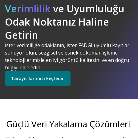
Verimlilik
ve Uyumluluğu
Odak Noktanız Haline
Kodak Alaris. Anlamlı
AI Destekli
Çözümler
Getirin
Çözümlerimizi keşfedin
İster verimliliğe odaklanın, ister FADGI uyumlu kayıtlar
sunuyor olun, sezgisel ve esnek doküman işleme
Tarayıcılarımızı keşfedin
teknolojilerimizle en iyi görüntü kalitesini ve en doğru
bilgiyi elde edin.
Tarayıcılarımızı keşfedin
Keşfedin
Servislerimizi keşfedin
Güçlü Veri Yakalama Çözümleri