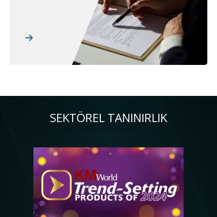
SEKTÖREL TANINIRLIK
Resim
Re