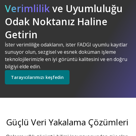
Verimlilik
ve Uyumluluğu
Odak Noktanız Haline
Kodak Alaris. Anlamlı
AI Destekli
Çözümler
Getirin
Çözümlerimizi keşfedin
İster verimliliğe odaklanın, ister FADGI uyumlu kayıtlar
sunuyor olun, sezgisel ve esnek doküman işleme
Tarayıcılarımızı keşfedin
teknolojilerimizle en iyi görüntü kalitesini ve en doğru
bilgiyi elde edin.
Tarayıcılarımızı keşfedin
Keşfedin
Servislerimizi keşfedin
Güçlü Veri Yakalama Çözümleri