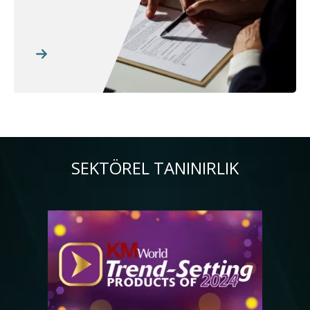
SEKTÖREL TANINIRLIK
Resim
Re