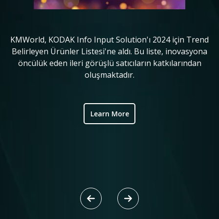
KMWorld, KODAK Info Input Solution'ı 2024 için Trend
in
Belirleyen Ürünler Listesi'ne aldı. Bu liste, inovasyona
o
öncülük eden ileri görüşlü satıcıların katkılarından
ve
oluşmaktadır.
ic
Learn More