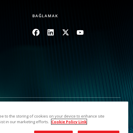
BAĞLAMAK
Resim
Resim
Resim
Resim
şmayın
Site Haritası
ree to the storing of cookies on your device to enhance site
ist in our marketing efforts.
Cookie Policy Link
dir. Kodak ticari markası ve ticari takdim şekli Eastman Kodak