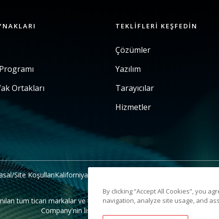
YNAKLARI
TEKLIFLERI KEŞFEDIN
Çözümler
 Programı
Yazılım
fak Ortakları
Tarayıcılar
Hizmetler
asal/Site Koşulları
Kaliforniya Tahsilat Bildirimi
Kişisel Bilgilerimi Payla
By clicking “Accept All Cookies”, you ag
navigation, analyze site usage, and ass
 tüm ticari markalar ve ticari isimler ilgili sahiplerinin mülkiyetinde
Company'nin lisansı altında kullanılmaktadır.