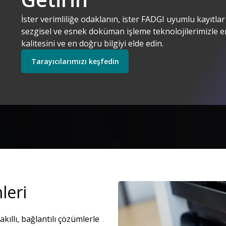
Kodak Alaris. Anl
İster verimliliğe odaklanın, ister FADGI uyumlu kayıtla
Çözümlerimizi keşfedin
Tarayıcılarımızı keşfe
sezgisel ve esnek doküman işleme teknolojilerimizle e
kalitesini ve en doğru bilgiyi elde edin.
Tarayıcılarımızı keşfedin
Keşfedin
Servislerimizi keşfedin
leri
Resim
kıllı, bağlantılı çözümlerle