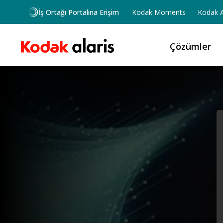
Ana içeriğe atla
İş Ortağı Portalına Erişim
Kodak Moments
Kodak A
Çözümler