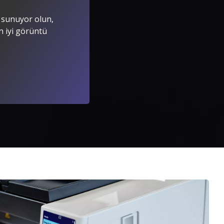
amlı Çözümler
r sunuyor olun,
din
n iyi görüntü