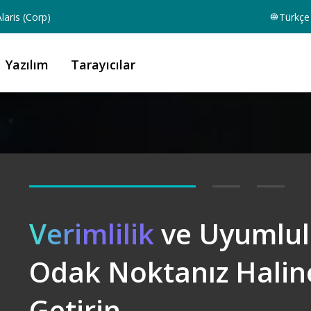
laris (Corp)
Türkçe
Yazılım
Tarayıcılar
Verimlilik
ve Uyumlu
Bilginin
Odak Noktanız Halin
AI Destekli
Getirin