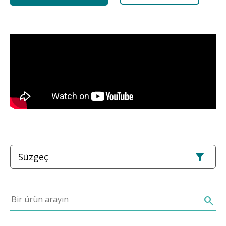
Süzgeç
Bir ürün arayın
search