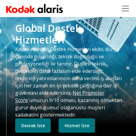
Ana içeriğe atla
Global Destek
Hizmetleri
Kodak Alaris'in Destek Hizmetleri ekibi, dünya
çapında duyarlılığı, teknik doğruluğu ve
profesyonelliği ile tanınır. Duyarlı teknik
destekten daha fazlasını elde edersiniz;
teknoloji yatırımlarınızın daha verimli iş akışları
için her zaman en iyi şekilde çalıştığına dair iş
güvencesi elde edersiniz.
Net Promoter
Score
'umuzun 9/10 olması, kazanmış olmaktan
gurur duyduğumuz olağanüstü müşteri
sadakatini göstermektedir.
Destek İste
Hizmet İste