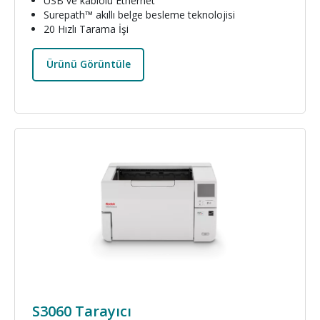
USB ve kablolu Ethernet
Surepath™ akıllı belge besleme teknolojisi
20 Hızlı Tarama İşi
Ürünü Görüntüle
Resim
S3060 Tarayıcı