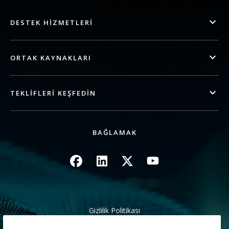
DESTEK HIZMETLERI
ORTAK KAYNAKLARI
TEKLIFLERI KEŞFEDIN
BAĞLAMAK
Resim
Resim
Resim
Resim
Gizlilik Politikası
Yasal/Site Koşulları