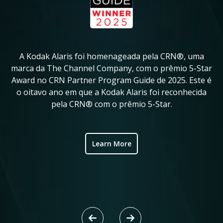
A Kodak Alaris foi homenageada pela CRN®, uma
A
in
marca da The Channel Company, com o prêmio 5-Star
Award no CRN Partner Program Guide de 2025. Este é
ve
o oitavo ano em que a Kodak Alaris foi reconhecida
fo
pela CRN® com o prêmio 5-Star.
ic
Learn More