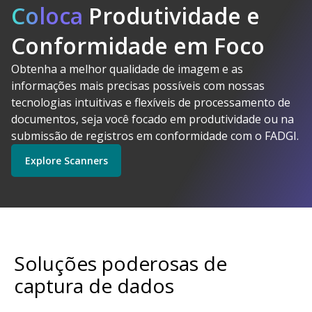
Coloca
Produtividade e
Conformidade em Foco
Obtenha a melhor qualidade de imagem e as
A Kodak
informações mais precisas possíveis com nossas
Alaris faz sentido
tecnologias intuitivas e flexíveis de processamento de
Explore Software
Explore Scanners
documentos, seja você focado em produtividade ou na
submissão de registros em conformidade com o FADGI.
Explore Scanners
Comece a usar
Explore Serviços
Soluções poderosas de
captura de dados