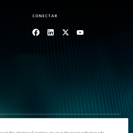
CONECTAR
Imagem
Imagem
Imagem
Imagem
nformações pessoais
Mapa do site
ree to the storing of cookies on your device to enhance site