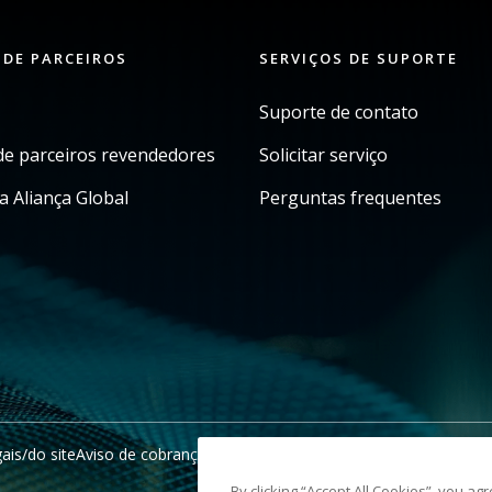
 DE PARCEIROS
SERVIÇOS DE SUPORTE
Suporte de contato
e parceiros revendedores
Solicitar serviço
a Aliança Global
Perguntas frequentes
ais/do site
Aviso de cobrança da Califórnia
Não compartilhe minhas i
By clicking “Accept All Cookies”, you ag