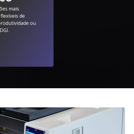
ões mais
flexíveis de
rodutividade ou
A Kodak
DGI.
lore Serviços