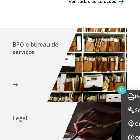
Ver todas as soluções
BPO e bureau de
serviços
scan
R
build
So
Legal
contact_support
C
downloading
O