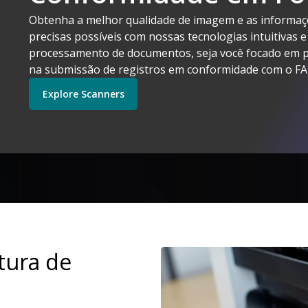
Obtenha a melhor qualidade de imagem e as informaç
precisas possíveis com nossas tecnologias intuitivas e 
processamento de documentos, seja você focado em p
na submissão de registros em conformidade com o FA
Alaris faz sentido
Explore Scanners
Comece a usar
Explore Software
Explore Scanners
Exp
tura de
Imagem