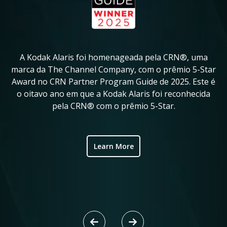
A Kodak Alaris foi homenageada pela CRN®, uma
A
in
marca da The Channel Company, com o prêmio 5-Star
Award no CRN Partner Program Guide de 2025. Este é
ve
o oitavo ano em que a Kodak Alaris foi reconhecida
fo
pela CRN® com o prêmio 5-Star.
ic
Learn More