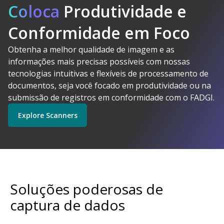
Coloca
Produtividade e
Conformidade em Foco
Obtenha a melhor qualidade de imagem e as
A Kodak
informações mais precisas possíveis com nossas
Alaris faz sentido
tecnologias intuitivas e flexíveis de processamento de
Explore Software
Explore Scanners
documentos, seja você focado em produtividade ou na
submissão de registros em conformidade com o FADGI.
Explore Scanners
Comece a usar
Explore Serviços
Soluções poderosas de
captura de dados