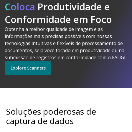
Coloca
Produtividade e
Conformidade em Foco
Obtenha a melhor qualidade de imagem e as
A Kodak
informações mais precisas possíveis com nossas
Alaris faz sentido
tecnologias intuitivas e flexíveis de processamento de
Explore Software
Explore Scanners
documentos, seja você focado em produtividade ou na
submissão de registros em conformidade com o FADGI.
Explore Scanners
Comece a usar
Explore Serviços
Soluções poderosas de
captura de dados