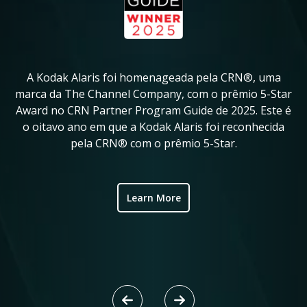
A Kodak Alaris foi homenageada pela CRN®, uma
A
in
marca da The Channel Company, com o prêmio 5-Star
Award no CRN Partner Program Guide de 2025. Este é
ve
o oitavo ano em que a Kodak Alaris foi reconhecida
fo
pela CRN® com o prêmio 5-Star.
ic
Learn More