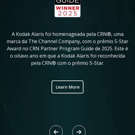
A Kodak Alaris foi homenageada pela CRN®, uma
A
in
marca da The Channel Company, com o prêmio 5-Star
Award no CRN Partner Program Guide de 2025. Este é
ve
o oitavo ano em que a Kodak Alaris foi reconhecida
fo
pela CRN® com o prêmio 5-Star.
ic
Learn More