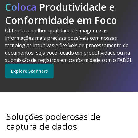
Coloca
Produtividade e
Conformidade em Foco
Obtenha a melhor qualidade de imagem e as
A Kodak
informações mais precisas possíveis com nossas
Alaris faz sentido
tecnologias intuitivas e flexíveis de processamento de
Explore Software
Explore Scanners
documentos, seja você focado em produtividade ou na
submissão de registros em conformidade com o FADGI.
Explore Scanners
Comece a usar
Explore Serviços
Soluções poderosas de
captura de dados