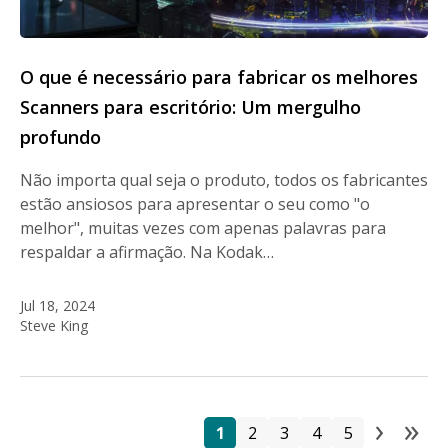
O que é necessário para fabricar os melhores
Scanners para escritório: Um mergulho
profundo
Não importa qual seja o produto, todos os fabricantes
estão ansiosos para apresentar o seu como "o
melhor", muitas vezes com apenas palavras para
respaldar a afirmação. Na Kodak…
Jul 18, 2024
Steve King
›
»
P
Página
Página
Página
Página
Página
Next
La
1
2
3
4
5