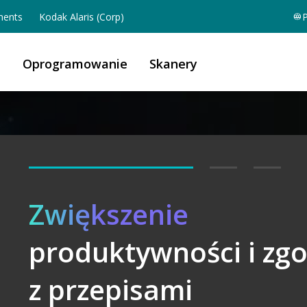
ents
Kodak Alaris (Corp)
P
a
Oprogramowanie
Skanery
Zwiększenie
produktywności i zg
Uwolnij
A-Powered
z przepisami