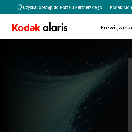
Przejdź do treści
Uzyskaj dostęp do Portalu Partnerskiego
Kodak Mom
Rozwiązani