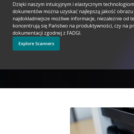
Dzięki naszym intuicyjnym i elastycznym technologio
dokumentów można uzyskać najlepszą jakość obrazu 
najdokładniejsze możliwe informacje, niezależnie od t
koncentrują się Państwo na produktywności, czy na p
dokumentacji zgodnej z FADGI.
Kodak Alaris ma sens
Explore Scanners
Get Started
Explore Software
Explore Scanners
Exp
Obraz