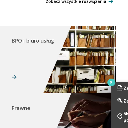
Zobacz wszystkie rozwiązania
BPO i biuro usług
scan
Z
build
Z
Prawne
S
contact_support
p