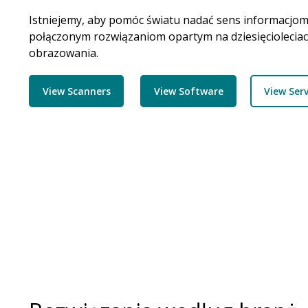
Istniejemy, aby pomóc światu nadać sens informacjom 
połączonym rozwiązaniom opartym na dziesięcioleciach
obrazowania.
View Scanners
View Software
View Serv