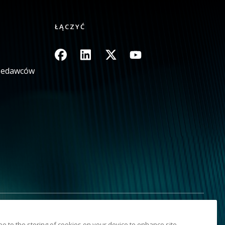
ŁĄCZYĆ
Obraz
Obraz
Obraz
Obraz
rzedawców
aj moich danych osobowych
Sitemap
ree to the storing of cookies on your device to enhance site