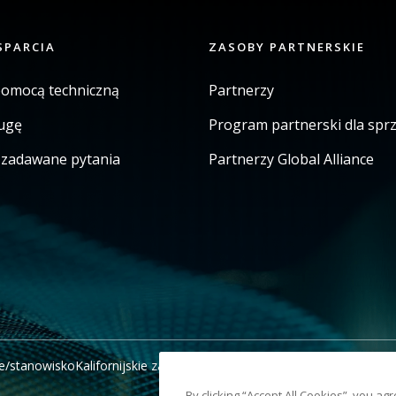
SPARCIA
ZASOBY PARTNERSKIE
pomocą techniczną
Partnerzy
ugę
Program partnerski dla sp
j zadawane pytania
Partnerzy Global Alliance
e/stanowisko
Kalifornijskie zawiadomienie o windykacji
Nie udostępni
By clicking “Accept All Cookies”, you ag