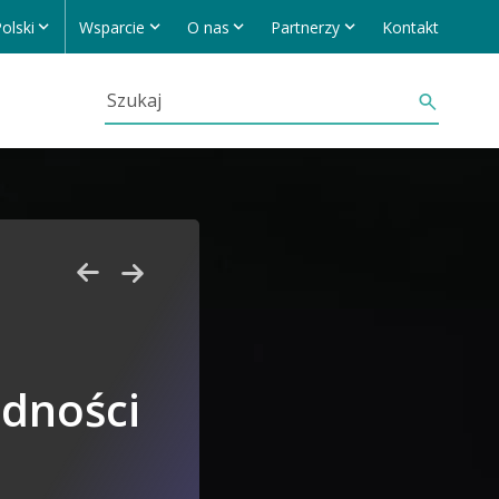
olski
Wsparcie
O nas
Partnerzy
Kontakt
odności