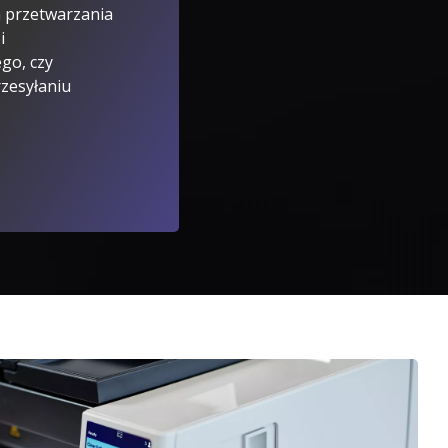
m przetwarzania
i
ego, czy
rzesyłaniu
lore Services