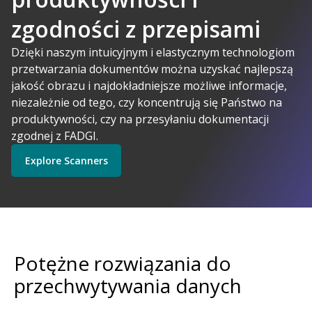
zgodności z przepisami
A-Powered
Dzięki naszym intuicyjnym i elastycznym technologiom
przetwarzania dokumentów można uzyskać najlepszą
jakość obrazu i najdokładniejsze możliwe informacje,
Kodak Alaris ma sens
niezależnie od tego, czy koncentrują się Państwo na
Explore Software
Explore Scanners
produktywności, czy na przesyłaniu dokumentacji
zgodnej z FADGI.
Explore Scanners
Get Started
Explore Services
Potężne rozwiązania do
przechwytywania danych