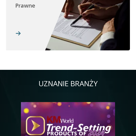
Prawne
UZNANIE BRANŻY
Obraz
Ob