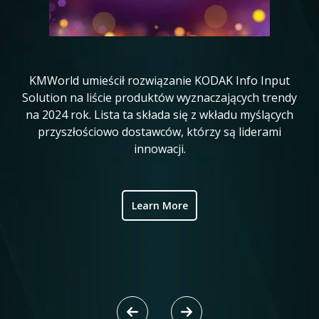
KMWorld umieścił rozwiązanie KODAK Info Input
K
in
Solution na liście produktów wyznaczających trendy
20
na 2024 rok. Lista ta składa się z wkładu myślących
ve
przyszłościowo dostawców, którzy są liderami
w
innowacji.
ic
Learn More