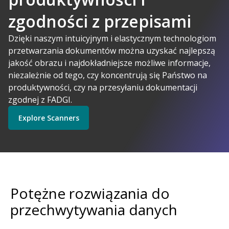
zgodności z przepisami
A-Powered
Dzięki naszym intuicyjnym i elastycznym technologiom
przetwarzania dokumentów można uzyskać najlepszą
jakość obrazu i najdokładniejsze możliwe informacje,
Kodak Alaris ma sens
niezależnie od tego, czy koncentrują się Państwo na
Explore Software
Explore Scanners
produktywności, czy na przesyłaniu dokumentacji
zgodnej z FADGI.
Explore Scanners
Get Started
Explore Services
Potężne rozwiązania do
przechwytywania danych