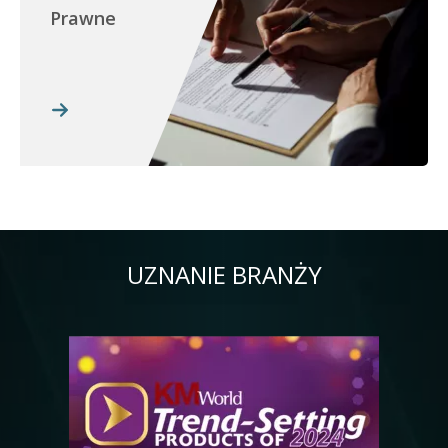
Prawne
UZNANIE BRANŻY
Obraz
Ob