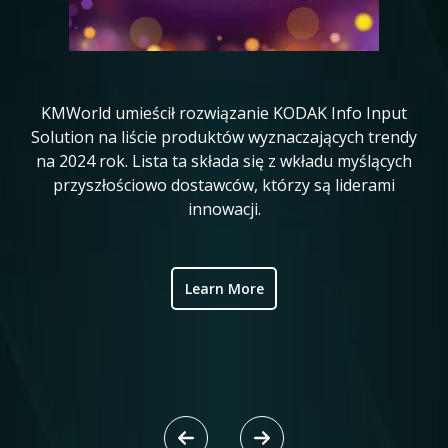
KMWorld umieścił rozwiązanie KODAK Info Input
K
in
Solution na liście produktów wyznaczających trendy
20
na 2024 rok. Lista ta składa się z wkładu myślących
ve
przyszłościowo dostawców, którzy są liderami
w
innowacji.
ic
Learn More