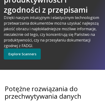
zgodności z przepisami
A-Powered
Dzięki naszym intuicyjnym i elastycznym technologiom
przetwarzania dokumentów można uzyskać najlepszą
jakość obrazu i najdokładniejsze możliwe informacje,
Kodak Alaris ma sens
niezależnie od tego, czy koncentrują się Państwo na
Explore Software
Explore Scanners
produktywności, czy na przesyłaniu dokumentacji
zgodnej z FADGI.
Explore Scanners
Get Started
Explore Services
Potężne rozwiązania do
przechwytywania danych