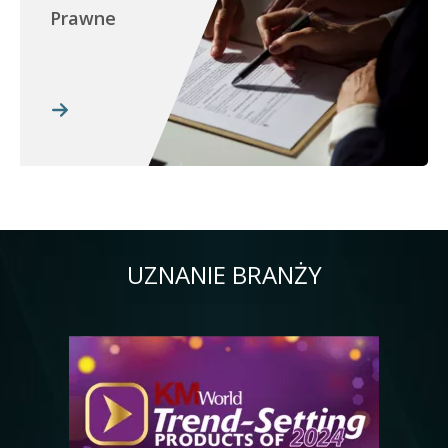
Prawne
UZNANIE BRANŻY
Obraz
Ob