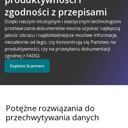
zgodności z przepisami
A-Powered
Dzięki naszym intuicyjnym i elastycznym technologiom
przetwarzania dokumentów można uzyskać najlepszą
jakość obrazu i najdokładniejsze możliwe informacje,
Kodak Alaris ma sens
niezależnie od tego, czy koncentrują się Państwo na
Explore Software
Explore Scanners
produktywności, czy na przesyłaniu dokumentacji
zgodnej z FADGI.
Explore Scanners
Get Started
Explore Services
Potężne rozwiązania do
przechwytywania danych