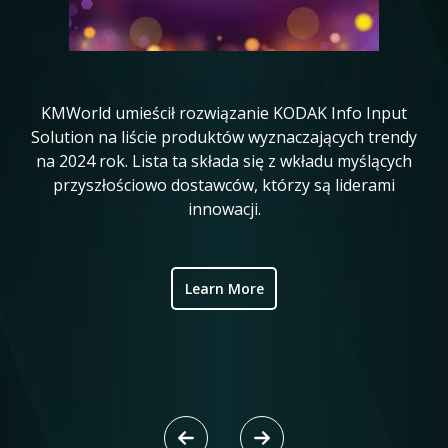
KMWorld umieścił rozwiązanie KODAK Info Input
K
in
Solution na liście produktów wyznaczających trendy
20
na 2024 rok. Lista ta składa się z wkładu myślących
ve
przyszłościowo dostawców, którzy są liderami
w
innowacji.
ic
Learn More