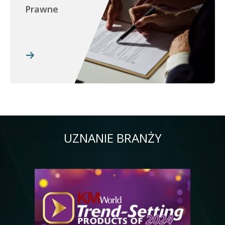
Prawne
UZNANIE BRANŻY
Obraz
Ob