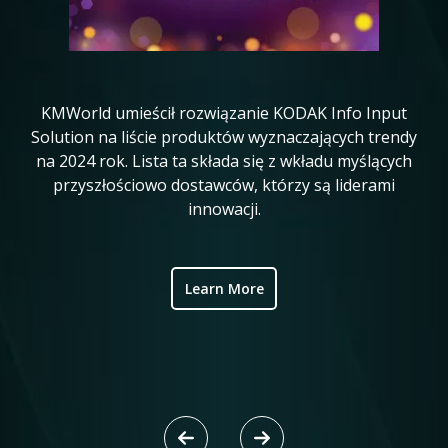
KMWorld umieścił rozwiązanie KODAK Info Input
K
in
Solution na liście produktów wyznaczających trendy
20
na 2024 rok. Lista ta składa się z wkładu myślących
ve
przyszłościowo dostawców, którzy są liderami
w
innowacji.
ic
Learn More