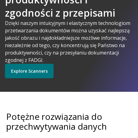
zgodności z przepisami
A-Powered
Dzięki naszym intuicyjnym i elastycznym technologiom
przetwarzania dokumentów można uzyskać najlepszą
jakość obrazu i najdokładniejsze możliwe informacje,
Kodak Alaris ma sens
niezależnie od tego, czy koncentrują się Państwo na
Explore Software
Explore Scanners
produktywności, czy na przesyłaniu dokumentacji
zgodnej z FADGI.
Explore Scanners
Get Started
Explore Services
Potężne rozwiązania do
przechwytywania danych