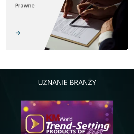
Prawne
UZNANIE BRANŻY
Obraz
Ob