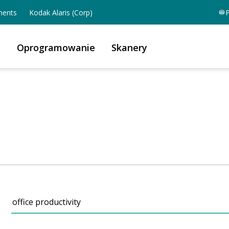
ents
Kodak Alaris (Corp)
P
a
Oprogramowanie
Skanery
a
Szukaj