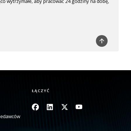
ąco wytrzymałe, aby pracować 24 godziny na dobę,
ŁĄCZYĆ
Obraz
Obraz
Obraz
Obraz
rzedawców