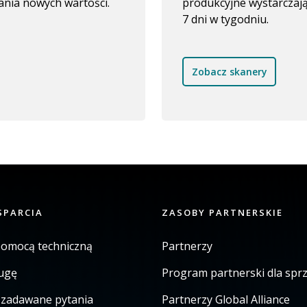
ania nowych wartości.
produkcyjne wystarczaj
7 dni w tygodniu.
Zobacz skanery
SPARCIA
ZASOBY PARTNERSKIE
pomocą techniczną
Partnerzy
ugę
Program partnerski dla sp
j zadawane pytania
Partnerzy Global Alliance