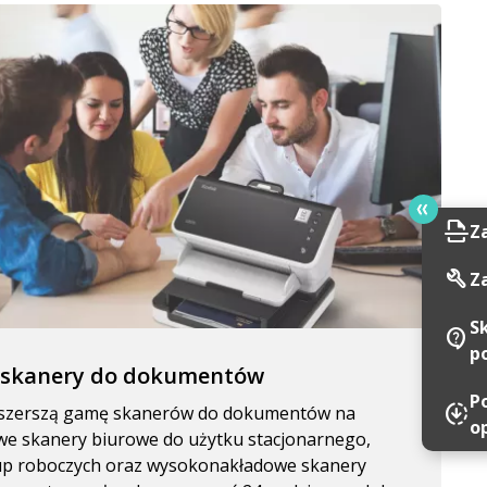
scan
Z
build
Z
S
contact_support
p
 skanery do dokumentów
P
downloading
ajszerszą gamę skanerów do dokumentów na
o
e skanery biurowe do użytku stacjonarnego,
rup roboczych oraz wysokonakładowe skanery