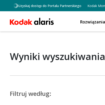
Przejdź do treści
Uzyskaj dostęp do Portalu Partnerskiego
Kodak Mom
Rozwiązani
Wyniki wyszukiwani
Filtruj według: