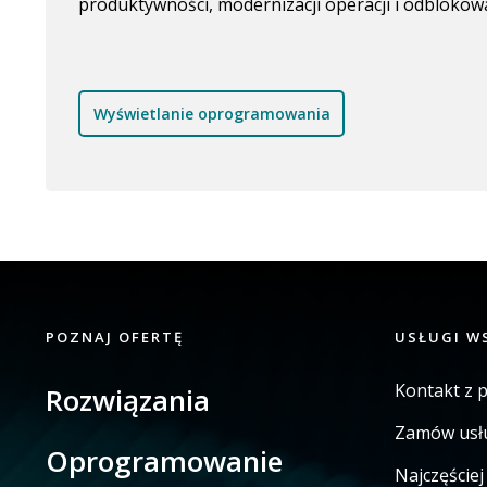
produktywności, modernizacji operacji i odblokow
Wyświetlanie oprogramowania
POZNAJ OFERTĘ
USŁUGI W
Kontakt z 
Rozwiązania
Zamów usł
Oprogramowanie
Najczęście