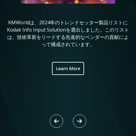
KMWorldは、2024年のトレンドセッター製品リストに
コ
in
Kodak Info Input Solutionを選出しました。このリスト
定
は、技術革新をリードする先進的なベンダーの貢献によ
れ
ve
って構成されています。
ic
Learn More