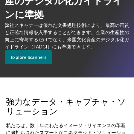
産のデジタル化ガイドライ
AIを搭載した
ンに準拠
弊社スキャナーは優れた文書処理技術により、最高の画質
コダックアラリスは理にかなっています
と正確な情報を入手することができます。企業の生産性の
Explore Software
Explore Scanners
向上に寄与するだけでなく、米国文化資産のデジタル化ガ
イドライン（FADGI）にも準拠できます。
Explore Scanners
Get Started
Explore Services
強力なデータ・キャプチャ・ソ
リューション
私たちは、数十年にわたるイメージ・サイエンスの革新
に裏打ちされたスマートなコネクテッド・ソリューショ