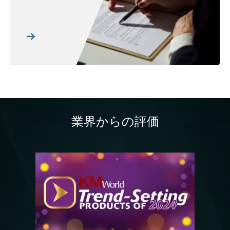
業界からの評価
画像
画