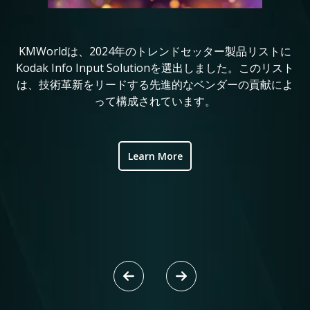
KMWorldは、2024年のトレンドセッター製品リストに
コ
in
Kodak Info Input Solutionを選出しました。このリスト
定
は、技術革新をリードする先進的なベンダーの貢献によ
れ
ve
って構成されています。
ic
Learn More