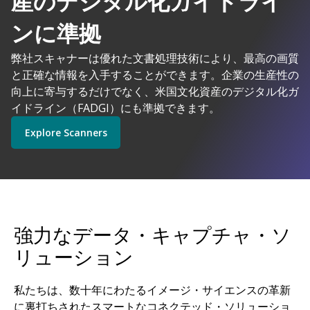
産のデジタル化ガイドライ
AIを搭載した
ンに準拠
弊社スキャナーは優れた文書処理技術により、最高の画質
コダックアラリスは理にかなっています
と正確な情報を入手することができます。企業の生産性の
Explore Software
Explore Scanners
向上に寄与するだけでなく、米国文化資産のデジタル化ガ
イドライン（FADGI）にも準拠できます。
Explore Scanners
Get Started
Explore Services
強力なデータ・キャプチャ・ソ
リューション
私たちは、数十年にわたるイメージ・サイエンスの革新
に裏打ちされたスマートなコネクテッド・ソリューショ