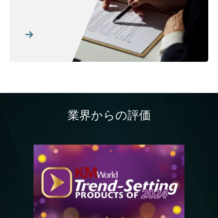
業界からの評価
画像
画