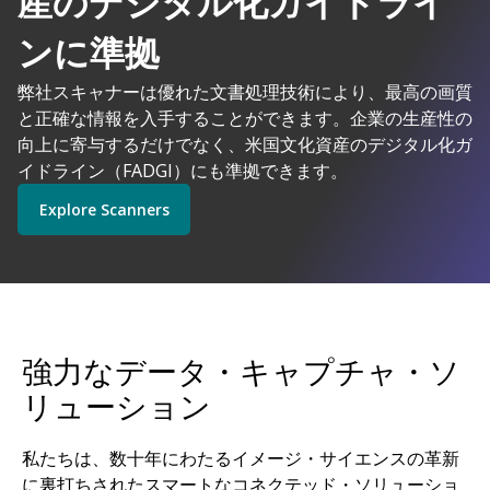
産のデジタル化ガイドライ
AIを搭載した
ンに準拠
弊社スキャナーは優れた文書処理技術により、最高の画質
コダックアラリスは理にかなっています
と正確な情報を入手することができます。企業の生産性の
Explore Software
Explore Scanners
向上に寄与するだけでなく、米国文化資産のデジタル化ガ
イドライン（FADGI）にも準拠できます。
Explore Scanners
Get Started
Explore Services
強力なデータ・キャプチャ・ソ
リューション
私たちは、数十年にわたるイメージ・サイエンスの革新
に裏打ちされたスマートなコネクテッド・ソリューショ