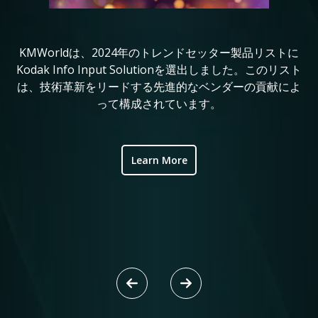
KMWorldは、2024年のトレンドセッター製品リストに
コ
in
Kodak Info Input Solutionを選出しました。このリスト
定
は、技術革新をリードする先進的なベンダーの貢献によ
れ
ve
って構成されています。
ic
Learn More