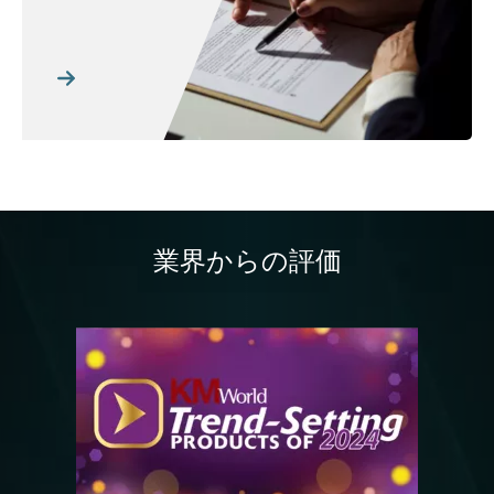
業界からの評価
画像
画