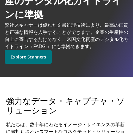
産のデジタル化ガイドライ
AIを搭載した
ンに準拠
弊社スキャナーは優れた文書処理技術により、最高の画質
コダックアラリスは理にかなっています
と正確な情報を入手することができます。企業の生産性の
Explore Software
Explore Scanners
向上に寄与するだけでなく、米国文化資産のデジタル化ガ
イドライン（FADGI）にも準拠できます。
Explore Scanners
Get Started
Explore Services
強力なデータ・キャプチャ・ソ
リューション
私たちは、数十年にわたるイメージ・サイエンスの革新
に裏打ちされたスマートなコネクテッド・ソリューショ