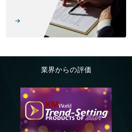
業界からの評価
画像
画