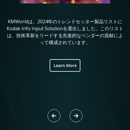
KMWorldは、2024年のトレンドセッター製品リストに
コ
in
Kodak Info Input Solutionを選出しました。このリスト
定
は、技術革新をリードする先進的なベンダーの貢献によ
れ
ve
って構成されています。
ic
Learn More