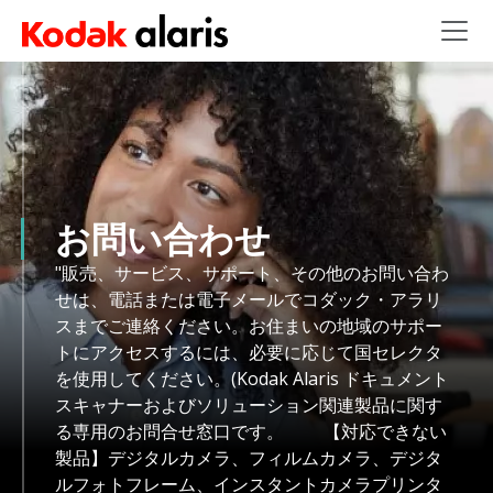
Skip to main content
お問い合わせ
"販売、サービス、サポート、その他のお問い合わ
せは、電話または電子メールでコダック・アラリ
スまでご連絡ください。お住まいの地域のサポー
トにアクセスするには、必要に応じて国セレクタ
を使用してください。(Kodak Alaris ドキュメント
スキャナーおよびソリューション関連製品に関す
る専用のお問合せ窓口です。 【対応できない
製品】デジタルカメラ、フィルムカメラ、デジタ
ルフォトフレーム、インスタントカメラプリンタ