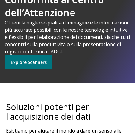
dell’Attenzione
I-Powered
Ottieni la migliore qualità d’immagine e le informazioni
più accurate possibili con le nostre tecnologie intuitive
Kodak Alaris ha senso
e flessibili per l’elaborazione dei documenti, sia che tu ti
Explore Software
Explore Scanners
concentri sulla produttività o sulla presentazione di
registri conformi a FADGI.
Explore Scanners
Inizia
Explore Services
Soluzioni potenti per
l'acquisizione dei dati
Esistiamo per aiutare il mondo a dare un senso alle