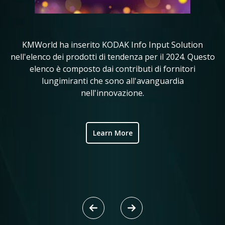
KMWorld ha inserito KODAK Info Input Solution
in
nell'elenco dei prodotti di tendenza per il 2024. Questo
KM
elenco è composto dai contributi di fornitori
i 
ve
lungimiranti che sono all'avanguardia
nell'innovazione.
ic
Learn More