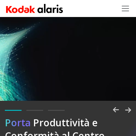
Salta al contenuto principale
Porta
Sbloccate
Produttività e
Conformità al Centro