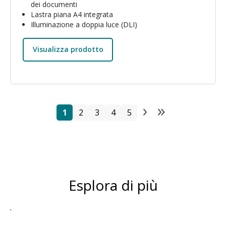
dei documenti
Lastra piana A4 integrata
Illuminazione a doppia luce (DLI)
Visualizza prodotto
›
»
Paginazione
Pagina
Pagina
Pagina
Pagina
Pagina
Pagina suc
Ultima p
1
2
3
4
5
Esplora di più
.