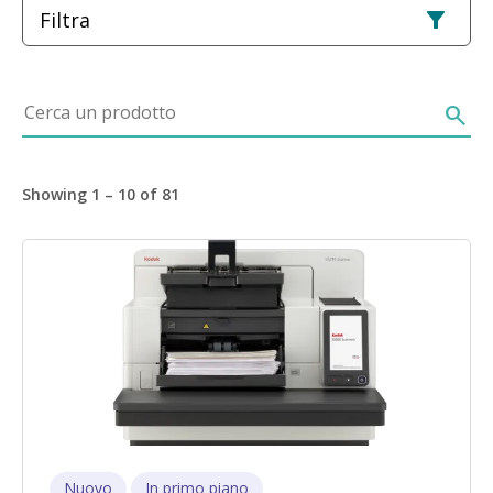
Filtra
Cerca un prodotto
search
Showing 1 – 10 of 81
Immagine
Nuovo
In primo piano