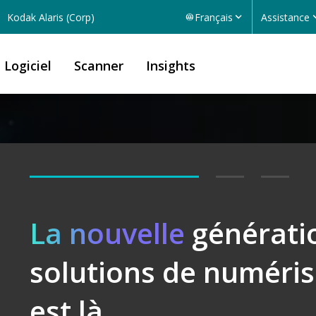
Kodak Alaris (Corp)
Français
Assistance
Logiciel
Scanner
Insights
Déverrouillez
La nouvelle
générati
Logiciel
solutions de numéris
est là