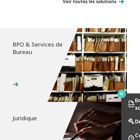
Voir toutes les solutions
BPO & Services de
Bureau
E
scan
s
Juridique
build
D
C
contact_support