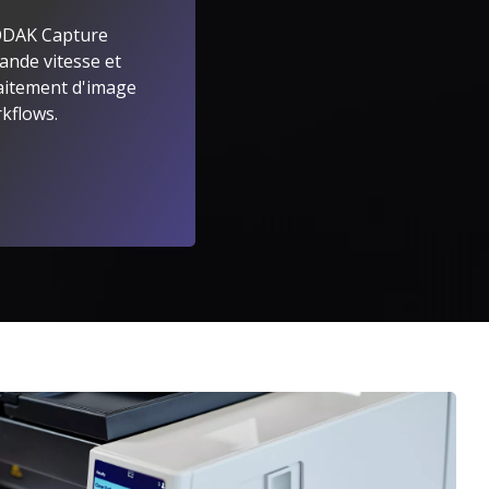
KODAK Capture
ande vitesse et
rs
raitement d'image
kflows.