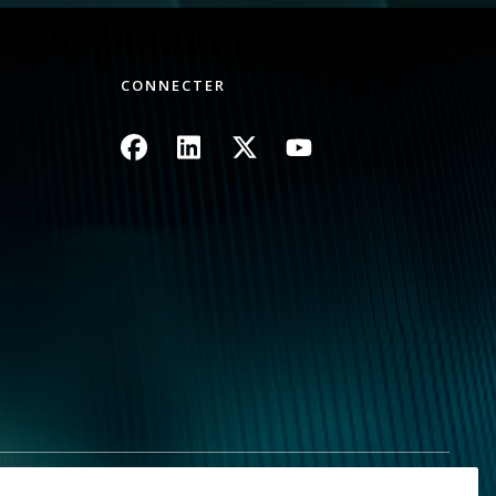
CONNECTER
Image
Image
Image
Image
mes informations personnelles
Plan du site