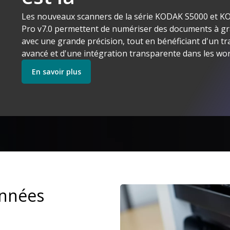
Les nouveaux scanners de la série KODAK S5000 et 
Kodak Alaris Makes Sense
Pro v7.0 permettent de numériser des documents à gr
Découvrez nos Logiciels
Découvrez nos Scanne
avec une grande précision, tout en bénéficiant d'un t
avancé et d'une intégration transparente dans les wor
En savoir plus
Commencer
Découvrez nos Services
onnées
Image